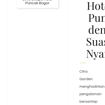
Hot
Pu
de
Sua
Ny
Citra
Garden
menghadirkan
pengalaman
bersantap