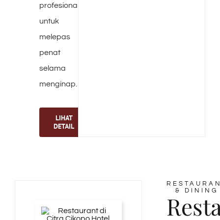
profesional
untuk
melepas
penat
selama
menginap.
LIHAT
DETAIL
RESTAURA
& DINING
Rest