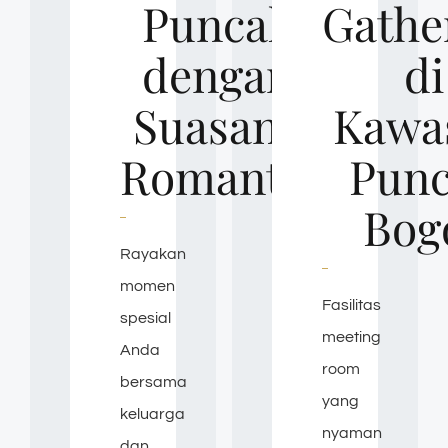
Puncak
Gathe
dengan
di
Suasana
Kawa
Romantis
Pun
Bog
Rayakan
momen
Fasilitas
spesial
meeting
Anda
room
bersama
yang
keluarga
nyaman
dan