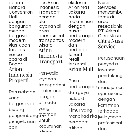
Citra Nusa
Service
Arion
Indonesia
Perusahaan
Transport
penyedia
Arion
Arion Mall
layanan
Penyedia
Indonesia
pendukung
Properti
layanan
Pusat
dan
transportasi
perbelanjaan
manajemen
profesional
Perusahaan
dan gaya
operasional
dengan
yang
hidup di
dengan
armada
bergerak di
Jakarta
komitmen
yang
bidang
Timur yang
terhadap
nyaman
pengembangan,
menghadirkan
pelayanan
untuk
pengelolaan,
beragam
profesional
kebutuhan
dan
pilihan
dan
wisata,