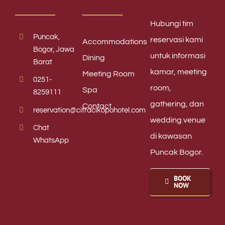
Hubungi tim
Puncak,
reservasi kami
Accommodations
Bogor, Jawa
untuk informasi
Dining
Barat
kamar, meeting
Meeting Room
0251-
room,
Spa
8259111
gathering, dan
Contact
reservation@citracikopohotel.com
wedding venue
Chat
di kawasan
WhatsApp
Puncak Bogor.
BOOK
NOW