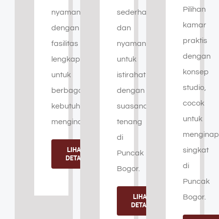
Pilihan
nyaman
sederhana
kamar
dengan
dan
praktis
fasilitas
nyaman
dengan
lengkap
untuk
konsep
untuk
istirahat
studio,
berbagai
dengan
cocok
kebutuhan
suasana
untuk
menginap.
tenang
menginap
di
LIHAT
singkat
Puncak
DETAIL
di
Bogor.
Puncak
LIHAT
Bogor.
DETAIL