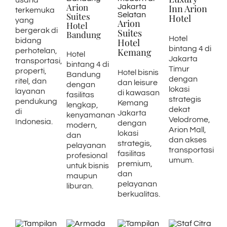
Arion
Inn Arion
terkemuka
Suites
Hotel
yang
Arion
Hotel
bergerak di
Suites
Bandung
Hotel
bidang
Hotel
bintang 4 di
Kemang
perhotelan,
Hotel
Jakarta
transportasi,
bintang 4 di
Timur
properti,
Hotel bisnis
Bandung
dengan
ritel, dan
dan leisure
dengan
lokasi
layanan
di kawasan
fasilitas
strategis
pendukung
Kemang
lengkap,
dekat
di
Jakarta
kenyamanan
Velodrome,
Indonesia.
dengan
modern,
Arion Mall,
lokasi
dan
dan akses
strategis,
pelayanan
transportasi
fasilitas
profesional
umum.
premium,
untuk bisnis
dan
maupun
pelayanan
liburan.
berkualitas.