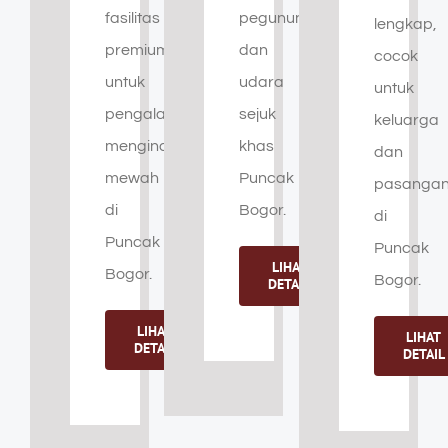
fasilitas
pegunungan
lengkap,
premium
dan
cocok
untuk
udara
untuk
pengalaman
sejuk
keluarga
menginap
khas
dan
mewah
Puncak
pasanga
di
Bogor.
di
Puncak
Puncak
LIHAT
Bogor.
Bogor.
DETAIL
LIHAT
LIHAT
DETAIL
DETAIL