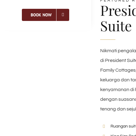
FEATURED 
Presi
BOOK NOW
Suite
Nikmati pengal
di President Suit
Family Cottages
keluarga dan t
kenyamanan di h
dengan suasan
tenang dan seju
Ruangan suit