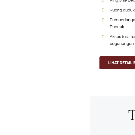
King Size Be
Ruang duduk 
Pemandangan
Puncak
Akses fasilita
pegunungan
LIHAT DETAIL 
T