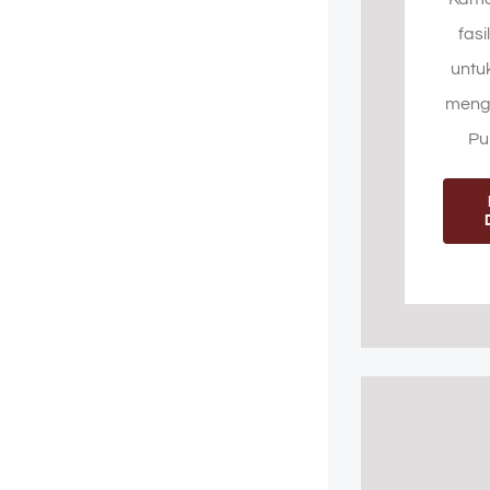
fas
untu
meng
Pu