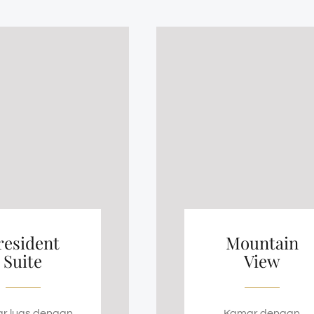
resident
Mountain
Suite
View
r luas dengan
Kamar dengan