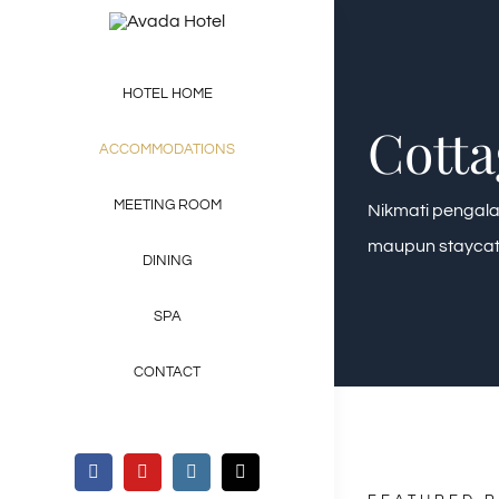
Skip
to
content
HOTEL HOME
Cott
ACCOMMODATIONS
MEETING ROOM
Nikmati pengala
maupun staycati
DINING
SPA
CONTACT