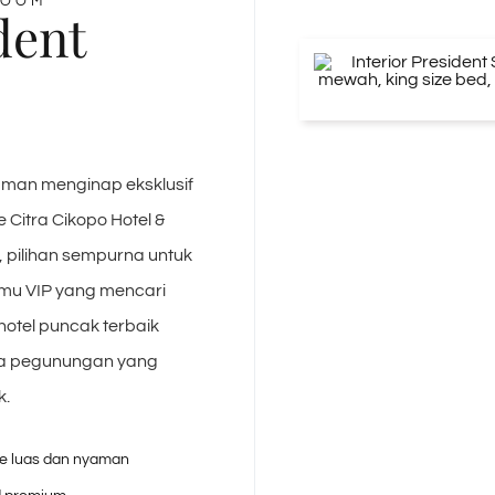
ROOM
dent
aman menginap eksklusif
e Citra Cikopo Hotel &
, pilihan sempurna untuk
amu VIP yang mencari
otel puncak terbaik
a pegunungan yang
k.
e luas dan nyaman