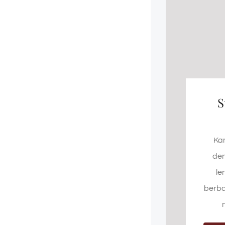
S
Ka
den
le
berba