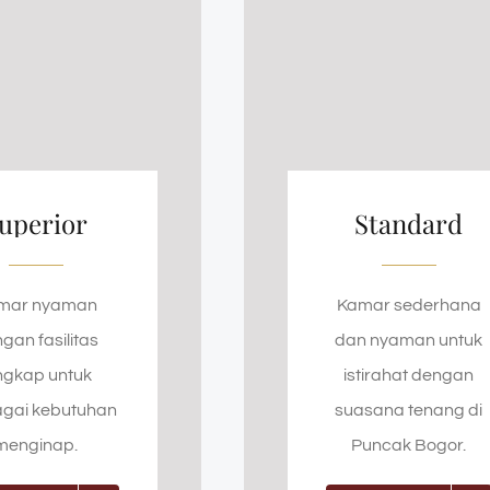
uperior
Standard
mar nyaman
Kamar sederhana
gan fasilitas
dan nyaman untuk
ngkap untuk
istirahat dengan
gai kebutuhan
suasana tenang di
menginap.
Puncak Bogor.