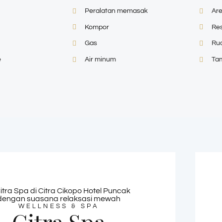
Peralatan memasak
Are
Kompor
Re
Gas
Ru
e
Air minum
Ta
WELLNESS & SPA