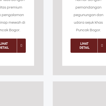
ilitas premium
pemandangan
k pengalaman
pegunungan dan
inap mewah di
udara sejuk khas
ncak Bogor.
Puncak Bogor.
LIHAT
LIHAT
DETAIL
DETAIL