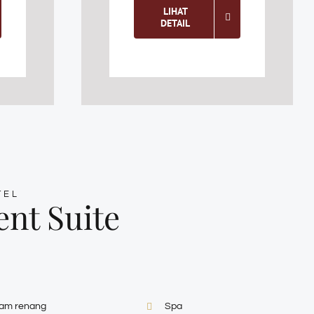
LIHAT
DETAIL
TEL
ent Suite
lam renang
Spa