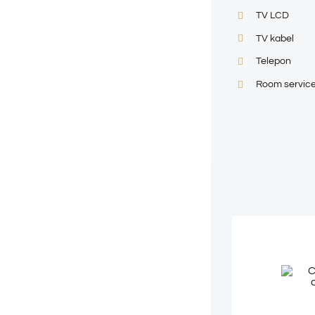
TV LCD
TV kabel
Telepon
Room servic