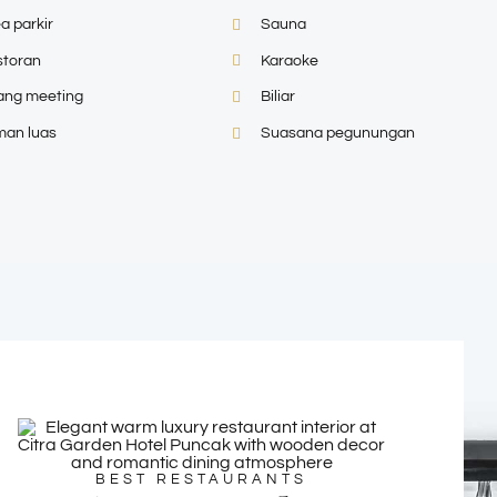
a parkir
Sauna
storan
Karaoke
ang meeting
Biliar
man luas
Suasana pegunungan
BEST RESTAURANTS